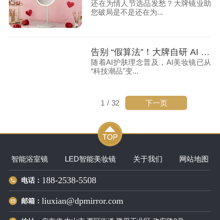
还在为情人节选品发愁？大牌镜业助
您破局是不是还在为...
告别 “假算法”！大牌自研 AI 美妆镜究竟好在哪？
随着AI护肤理念普及，AI美妆镜已从
“科技潮品”变...
下一页
1
/
32
智能浴室镜
LED智能美妆镜
关于我们
网站地图
188-2538-5508
电话：
liuxian@dpmirror.com
邮箱：