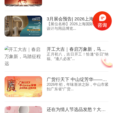
3月展会预告| 2026上海国际酒店工程设计与用品博览会，大牌镜业诚邀您莅临
【展位名称】2026上海国际酒店工程
设计与用品博览...
开工大吉｜春启万象新，马踏征程远
正月初八，吉日开工！恰逢“谷日”纳
福、“逢八必发”...
广货行天下 中山绽芳华——大牌镜业以 “中山智造” 赋能广货出海
2026年初，年味渐浓之际，中山市紧
扣广东省“广货...
还在为情人节选品发愁？大牌镜业助您破局