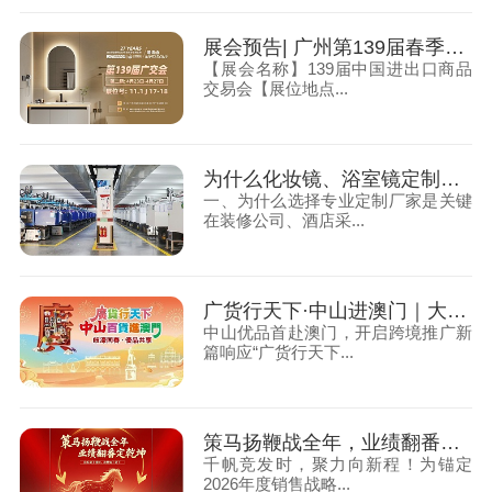
展会预告| 广州第139届春季广交会，大牌镜业诚邀您莅临
【展会名称】139届中国进出口商品
交易会【展位地点...
为什么化妆镜、浴室镜定制首选中山市大牌镜业有限公司
一、为什么选择专业定制厂家是关键
在装修公司、酒店采...
广货行天下·中山进澳门｜大牌镜业携AI镜惊艳亮相，圈粉无数！
中山优品首赴澳门，开启跨境推广新
篇响应“广货行天下...
策马扬鞭战全年，业绩翻番定乾坤！2026 销售目标冲刺，我们使命必达！
千帆竞发时，聚力向新程！为锚定
2026年度销售战略...