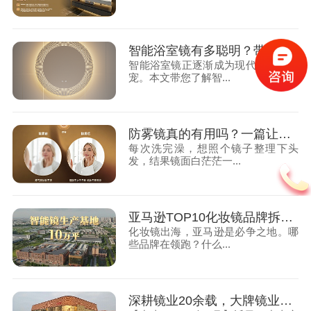
智能浴室镜有多聪明？带你揭秘镜业黑科技
智能浴室镜正逐渐成为现代家庭的新
宠。本文带您了解智...
防雾镜真的有用吗？一篇让你彻底搞懂的科普文！
每次洗完澡，想照个镜子整理下头
发，结果镜面白茫茫一...
亚马逊TOP10化妆镜品牌拆解：价格、功能、销量全解析
化妆镜出海，亚马逊是必争之地。哪
些品牌在领跑？什么...
深耕镜业20余载，大牌镜业获330+专利，服务全球70+国家客户