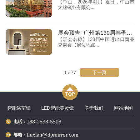
【中山，2026年4月】近日，中山市
大牌镜业有限公...
展会预告| 广州第139届春季广交会，大牌镜业诚邀您莅临
【展会名称】139届中国进出口商品
交易会【展位地点...
下一页
1
/
77
智能浴室镜
LED智能美妆镜
关于我们
网站地图
188-2538-5508
电话：
liuxian@dpmirror.com
邮箱：