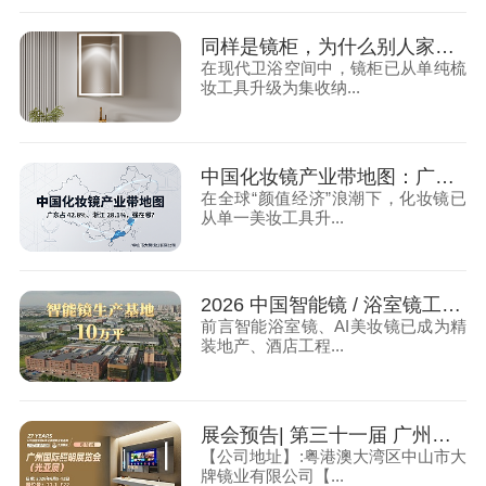
同样是镜柜，为什么别人家能用 15 年，你家 2 年就报废？
在现代卫浴空间中，镜柜已从单纯梳
妆工具升级为集收纳...
中国化妆镜产业带地图：广东占 42.8%、浙江 28.1%，强在哪？
在全球“颜值经济”浪潮下，化妆镜已
从单一美妆工具升...
2026 中国智能镜 / 浴室镜工厂实力 TOP10：产能、技术、定制、工程交付综合榜
前言智能浴室镜、AI美妆镜已成为精
装地产、酒店工程...
展会预告| 第三十一届 广州国际照明展览会（光亚展）大牌镜业诚邀您莅临
【公司地址】:粤港澳大湾区中山市大
牌镜业有限公司【...