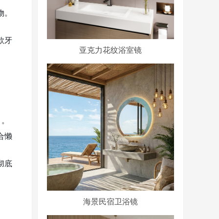
物。
款牙
亚克力花纹浴室镜
）。
合懒
彻底
海景民宿卫浴镜