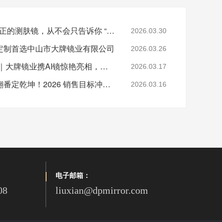
别再被假 AI 镜骗了！真正的测肤镜，从不会只告诉你 “你是油皮”
2026.03.30
定制首选中山市大牌镜业有限公司
2026.03.26
广货行天下·中山进澳门｜大牌镜业携AI镜惊艳亮相，圈粉无数！
2026.03.17
策马扬鞭战全年，业绩翻番定乾坤！2026 销售目标冲刺，我们使命必达！
2026.03.16
电子邮箱：
08
liuxian@dpmirror.com