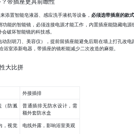
备？带插座更具前瞻性
未来添置智能皂液器、感应洗手液机等设备，
必须选带插座的款
测功能的智能镜，必须连接电源才能工作，内置插座能隐藏电源
外会破坏智能镜的科技感。
如电动刮胡刀、美容仪），提前留插座能避免后期在墙上打孔改电
后给浴室添新电器，带插座的镜柜能减少二次改造的麻烦。
用性大比拼
外接插排
水盖（防溅
普通插排无防水设计，需
额外套防水盒
内，视觉
电线外露，影响浴室美观