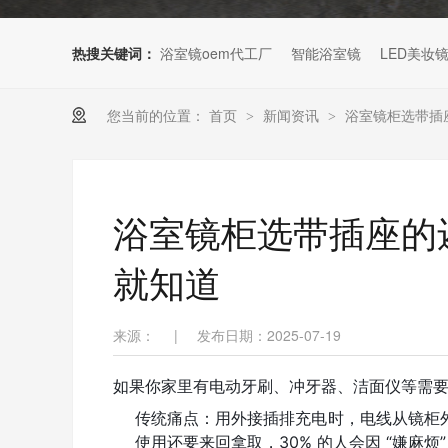
热搜关键词：
浴室镜oem代工厂
智能浴室镜
LED美妆
您当前的位置：
首页
新闻资讯
浴室镜柜选带插
>
>
浴室镜柜选带插座的还
就知道
来源：
|
发布日期：2025-07-19
如果你家里有电动牙刷、冲牙器、洁面仪等需
传统痛点：用外接插排充电时，电线从镜柜
使用还要来回拿取，30% 的人会因 “嫌麻烦