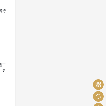
省待
电工
、更