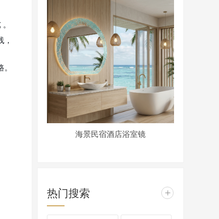
式
。
线，
路。
海景民宿酒店浴室镜
热门搜索
+