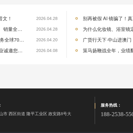
普文！
2026.04.28
亚马逊TOP10化妆镜品牌拆解：价格、功能、销量全解析
为什么化妆镜、浴室镜
2026.04.28
深耕镜业20余载，大牌镜业获330+专利，服务全球70+国家客户
2026.04.20
展会预告| 广州第139届春季广交会，大牌镜业诚邀您莅临
2026.04.08
：
服务热线：
188-2538-55
山市 西区街道 隆平工业区 政安路8号大