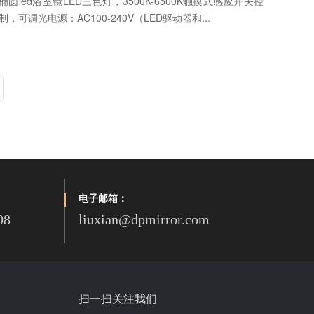
椭圆led浴室镜LED三色灯，3500K-6500K触摸式感应开关控
制，可调光电源：AC100-240V（LED驱动器和...
电子邮箱：
08
liuxian@dpmirror.com
扫一扫关注我们