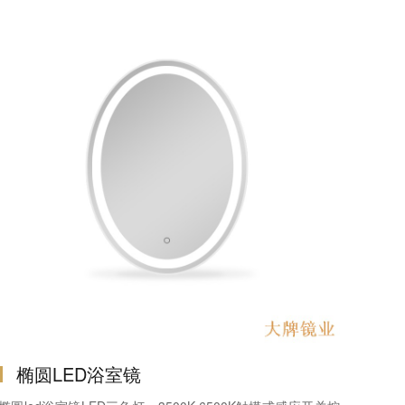
椭圆LED浴室镜