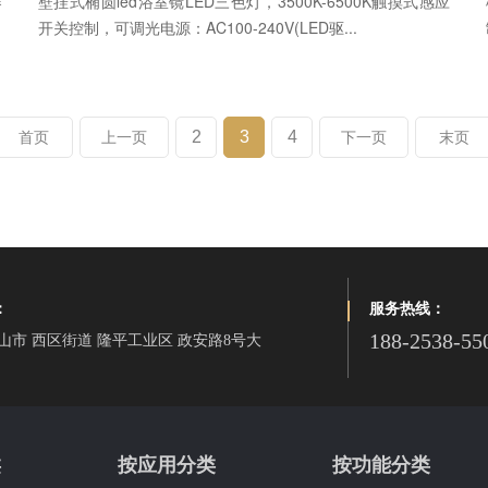
器
壁挂式椭圆led浴室镜LED三色灯，3500K-6500K触摸式感应
开关控制，可调光电源：AC100-240V(LED驱...
2
3
4
首页
上一页
下一页
末页
：
服务热线：
188-2538-55
山市 西区街道 隆平工业区 政安路8号大
类
按应用分类
按功能分类