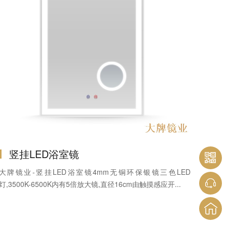
竖挂LED浴室镜
大牌镜业-竖挂LED浴室镜4mm无铜环保银镜三色LED
灯,3500K-6500K内有5倍放大镜,直径16cm由触摸感应开...