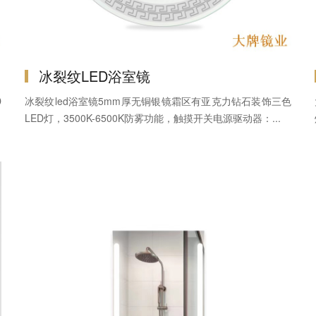
冰裂纹LED浴室镜
D
冰裂纹led浴室镜5mm厚无铜银镜霜区有亚克力钻石装饰三色
LED灯，3500K-6500K防雾功能，触摸开关电源驱动器：...