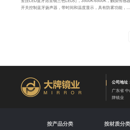
竖挂LED蓝牙浴室镜三色LED灯，3500K-6500K，触摸传感
开关控制蓝牙扬声器，带时间和温度显示，具有防雾功能，...
公司地址
广东省 中
牌镜业
按产品分类
按材质分