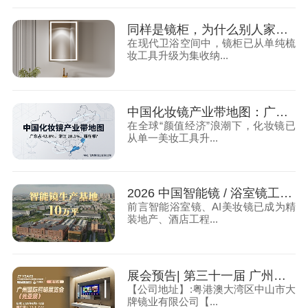
同样是镜柜，为什么别人家能用 15 年，你家 2 年就报废？
在现代卫浴空间中，镜柜已从单纯梳
妆工具升级为集收纳...
中国化妆镜产业带地图：广东占 42.8%、浙江 28.1%，强在哪？
在全球“颜值经济”浪潮下，化妆镜已
从单一美妆工具升...
2026 中国智能镜 / 浴室镜工厂实力 TOP10：产能、技术、定制、工程交付综合榜
前言智能浴室镜、AI美妆镜已成为精
装地产、酒店工程...
展会预告| 第三十一届 广州国际照明展览会（光亚展）大牌镜业诚邀您莅临
【公司地址】:粤港澳大湾区中山市大
牌镜业有限公司【...