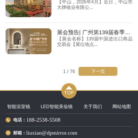
【中山，2026年4月】近日，中山市
大牌镜业有限公...
展会预告| 广州第139届春季广交会，大牌镜业诚邀您莅临
【展会名称】139届中国进出口商品
交易会【展位地点...
下一页
1
/
76
智能浴室镜
LED智能美妆镜
关于我们
网站地图
188-2538-5508
电话：
liuxian@dpmirror.com
邮箱：