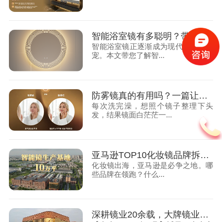
智能浴室镜有多聪明？带你揭秘镜业黑科技
智能浴室镜正逐渐成为现代家庭的新
宠。本文带您了解智...
防雾镜真的有用吗？一篇让你彻底搞懂的科普文！
每次洗完澡，想照个镜子整理下头
发，结果镜面白茫茫一...
亚马逊TOP10化妆镜品牌拆解：价格、功能、销量全解析
化妆镜出海，亚马逊是必争之地。哪
些品牌在领跑？什么...
深耕镜业20余载，大牌镜业获330+专利，服务全球70+国家客户