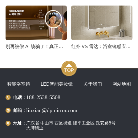
别再被假 AI 镜骗了！真正的测肤镜，从不会只告诉你 “你是油皮”
红外 VS 雷达：浴室镜感应开灯技术选型全解析
智能浴室镜
LED智能美妆镜
关于我们
网站地图
188-2538-5508
电话：
liuxian@dpmirror.com
邮箱：
广东省 中山市 西区街道 隆平工业区 政安路8号
地址：
大牌镜业