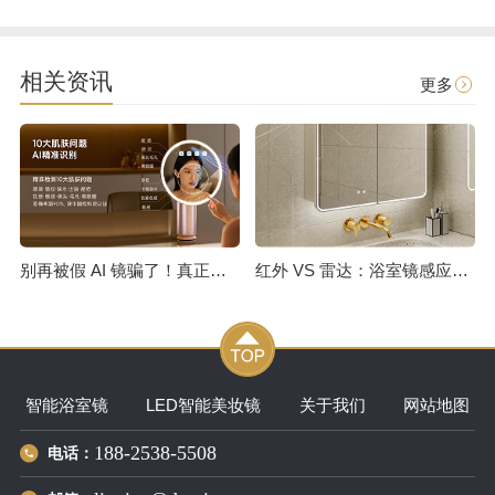
相关资讯
更多
别再被假 AI 镜骗了！真正的测肤镜，从不会只告诉你 “你是油皮”
红外 VS 雷达：浴室镜感应开灯技术选型全解析
智能浴室镜
LED智能美妆镜
关于我们
网站地图
188-2538-5508
电话：