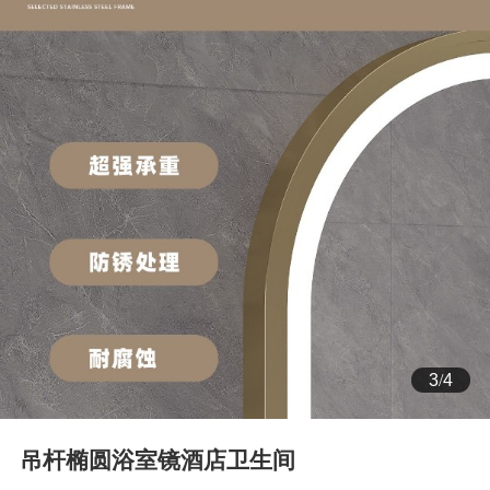
4
/
4
吊杆椭圆浴室镜酒店卫生间