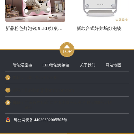
新品粉色灯泡镜 9LED灯桌面镜
新款台式好莱坞灯泡镜
智能浴室镜
LED智能美妆镜
关于我们
网站地图
188-2538-5508
电话：
liuxian@dpmirror.com
邮箱：
广东省 中山市 西区街道 隆平工业区 政安路8号大牌
地址：
镜业
粤公网安备 44030602005505号