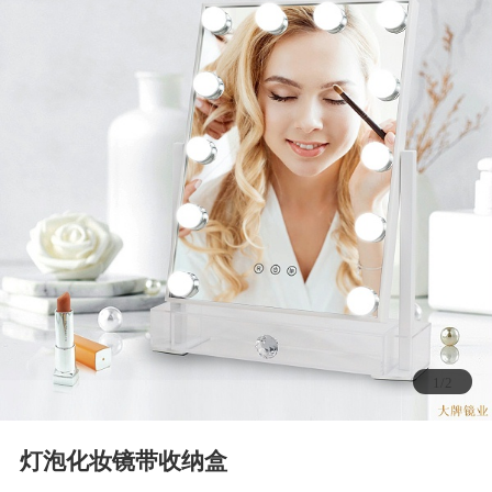
2
/
2
灯泡化妆镜带收纳盒