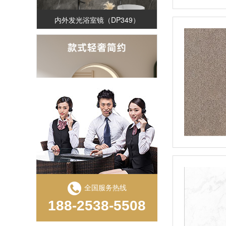
内外发光浴室镜（DP349）
镭雕工艺浴室镜（DP321-X）
全国服务热线
188-2538-5508