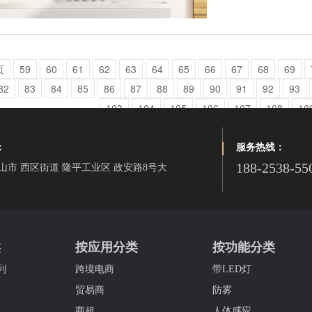
页
59
60
61
62
63
64
65
66
67
68
69
82
83
84
85
86
87
88
89
90
91
92
93
103
104
105
106
107
108
10
：
服务热线：
188-2538-55
山市 西区街道 隆平工业区 政安路8号大
类
按应用分类
按功能分类
列
跨境电商
带LED灯
贸易商
防雾
商超
人体感应