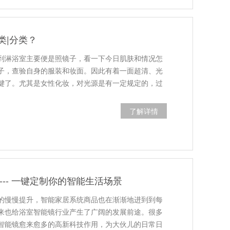
类|分类？
到淋浴室主要便是照镜子，看一下今日肌肤和情况怎
子，查验自身的服装和妆面。因此有着一面超清、光
键了。尤其是女性化妆，对光源是有一定规定的，过
了解详情
 --- 一键定制你的智能生活场景
的慢慢提升，智能家居系统商品也在渐渐地进到到每
来也给浴室智能镜行业产生了广阔的发展前途。很多
智能镜愈来愈多的高新科技作用，为大伙儿的日常日