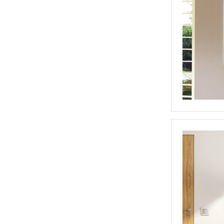
浴室TV魔镜(DP554)
亚克力花纹浴室镜