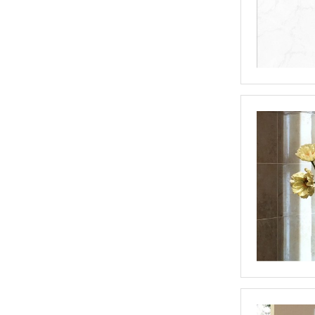
便携口袋镜（RM513）
折叠LED化妆镜（RM489）