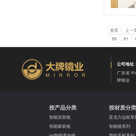
海景民宿卫浴镜
首页
上一
80
81
公司地址
广东省 中
牌镜业
水晶花纹浴室镜
按产品分类
按材质分
智能浴室镜
亚克力边框系
智能家装镜
智能镜系列
led智能美妆镜
简约无框系列