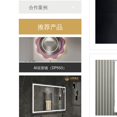
三折理发镜（SM477）
合作案例
推荐产品
AI浴室镜（DP553）