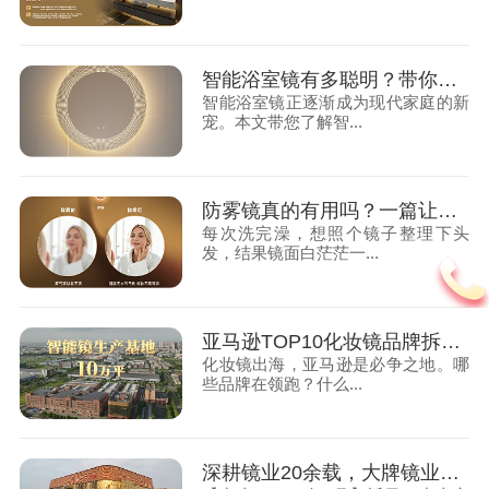
智能浴室镜有多聪明？带你揭秘镜业黑科技
智能浴室镜正逐渐成为现代家庭的新
宠。本文带您了解智...
防雾镜真的有用吗？一篇让你彻底搞懂的科普文！
每次洗完澡，想照个镜子整理下头
发，结果镜面白茫茫一...
亚马逊TOP10化妆镜品牌拆解：价格、功能、销量全解析
化妆镜出海，亚马逊是必争之地。哪
些品牌在领跑？什么...
深耕镜业20余载，大牌镜业获330+专利，服务全球70+国家客户