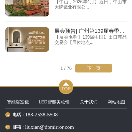
【中山，2026年4月】近日，中山市
大牌镜业有限公...
展会预告| 广州第139届春季广交会，大牌镜业诚邀您莅临
【展会名称】139届中国进出口商品
交易会【展位地点...
下一页
1
/
76
智能浴室镜
LED智能美妆镜
关于我们
网站地图
188-2538-5508
电话：
liuxian@dpmirror.com
邮箱：