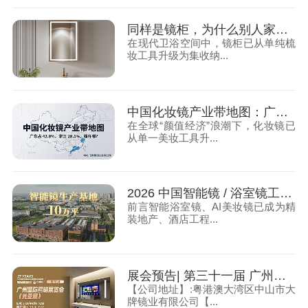
同样是镜柜，为什么别人家能用 15 年，你家 2 年就报废？
在现代卫浴空间中，镜柜已从单纯梳
妆工具升级为集收纳...
中国化妆镜产业带地图：广东占 42.8%、浙江 28.1%，强在哪？
在全球“颜值经济”浪潮下，化妆镜已
从单一美妆工具升...
2026 中国智能镜 / 浴室镜工厂实力 TOP10：产能、技术、定制、工程交付综合榜
前言智能浴室镜、AI美妆镜已成为精
装地产、酒店工程...
展会预告| 第三十一届 广州国际照明展览会（光亚展）大牌镜业诚邀您莅临
【公司地址】:粤港澳大湾区中山市大
牌镜业有限公司【...