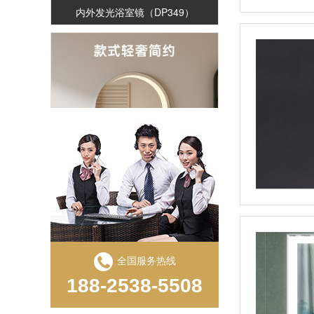
内外发光浴室镜（DP349）
镭雕工艺浴室镜（DP321-X）
全国服务热线
188-2538-5508