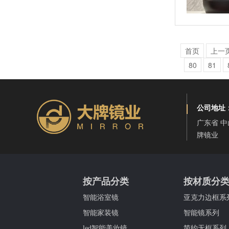
海景民宿卫浴镜
首页
上一
80
81
公司地址
广东省 中
水晶花纹浴室镜
牌镜业
按产品分类
按材质分
智能浴室镜
亚克力边框系
智能家装镜
智能镜系列
led智能美妆镜
简约无框系列