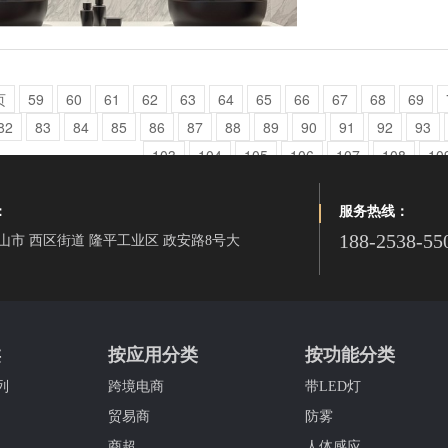
页
59
60
61
62
63
64
65
66
67
68
69
82
83
84
85
86
87
88
89
90
91
92
93
103
104
105
106
107
108
10
：
服务热线：
188-2538-55
山市 西区街道 隆平工业区 政安路8号大
类
按应用分类
按功能分类
列
跨境电商
带LED灯
贸易商
防雾
商超
人体感应