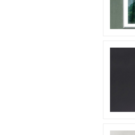
便携口袋镜（RM513）
折叠LED化妆镜（RM489）