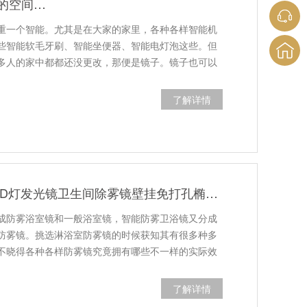
的空间…
重一个智能。尤其是在大家的家里，各种各样智能机
些智能软毛牙刷、智能坐便器、智能电灯泡这些。但
多人的家中都都还没更改，那便是镜子。镜子也可以
了解详情
智能浴室镜带LED灯发光镜卫生间除雾镜壁挂免打孔椭圆浴室镜直供
成防雾浴室镜和一般浴室镜，智能防雾卫浴镜又分成
防雾镜。挑选淋浴室防雾镜的时候获知其有很多种多
不晓得各种各样防雾镜究竟拥有哪些不一样的实际效
了解详情