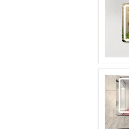
浴室TV魔镜(DP554)
亚克力花纹浴室镜