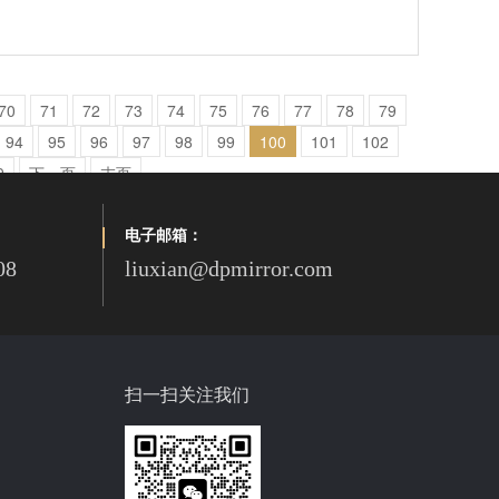
70
71
72
73
74
75
76
77
78
79
94
95
96
97
98
99
100
101
102
9
下一页
末页
电子邮箱：
08
liuxian@dpmirror.com
扫一扫关注我们