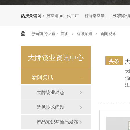
热搜关键词：
浴室镜oem代工厂
智能浴室镜
LED美妆
您当前的位置：
首页
资讯频道
新闻资讯
>
>
大牌镜业资讯中心
头条
水晶花纹浴室镜
大
新闻资讯
假
法
大牌镜业动态
常见技术问题
产品知识与新品发布
三折理发镜（SM477）